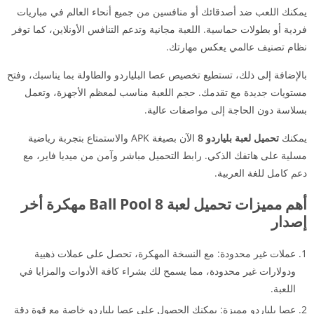
يمكنك اللعب ضد أصدقائك أو منافسين من جميع أنحاء العالم في مباريات
فردية أو بطولات حماسية. اللعبة مجانية وتدعم التنافس الأونلاين، كما توفر
نظام تصنيف عالمي يعكس مهارتك.
بالإضافة إلى ذلك، تستطيع تخصيص عصا البلياردو والطاولة بما يناسبك، وفتح
مستويات جديدة مع تقدمك. حجم اللعبة مناسب لمعظم الأجهزة، وتعمل
بسلاسة دون الحاجة إلى مواصفات عالية.
يمكنك
تحميل لعبة بلياردو 8
الآن بصيغة APK والاستمتاع بتجربة رياضية
مسلية على هاتفك الذكي. رابط التحميل مباشر وآمن من ميديا فاير، مع
دعم كامل للغة العربية.
أهم مميزات تحميل لعبة 8 Ball Pool مهكرة أخر
إصدار
عملات غير محدودة: مع النسخة المهكرة، تحصل على عملات ذهبية
ودولارات غير محدودة، مما يسمح لك بشراء كافة الأدوات والمزايا في
اللعبة.
عصا بلياردو مميزة: يمكنك الحصول على عصا بلياردو خاصة مع قوة دقة