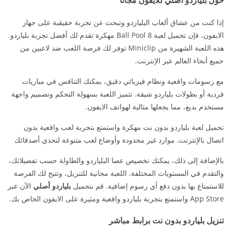
إذا كنت من عشاق ألعاب البلياردو وتبحث عن تجربة حقيقية على جهاز
الايفون، فإن تحميل لعبة 8 Ball Pool مهكرة تقدم لك أفضل تجربة بلياردو.
هذه اللعبة الشهيرة من Miniclip توفر لك فرصة اللعب ضد لاعبين من
جميع أنحاء العالم عبر الإنترنت.
مع رسومات واقعية ونظام فيزيائي دقيق، يمكنك التنافس في مباريات
فردية أو بطولات بلياردو شيقة. تتميز اللعبة بسهولة التحكم وتصميم واجهة
مستخدم بديع، مما يجعلها مثالية لهواتف الايفون.
تحميل لعبة بلياردو بدون نت مهكرة واستمتع بتجربة لعب واقعية بدون
اتصال بالإنترنت. موارد غير محدودة وأوضاع لعب متنوعة لتحدي أصدقائك
بالإضافة إلى ذلك، يمكنك تخصيص عصا البلياردو والطاولة حسب تفضيلاتك،
والتقدم في المستويات المختلفة. اللعبة مجانية للتنزيل، وتتيح لك الفرصة
للاستمتاع بها بدون دفع أي رسوم إضافية. قم بتحميل
بلياردو أصلي
الآن عبر
App Store واستمتع بتجربة بلياردو واقعية ومثيرة على الايفون الخاص بك.
تنزيل بلياردو بدون نت برابط مباشر