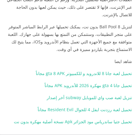
عبر الإنترنت، فإنها لا تقتصر على ذلك، حيث يمكن لعبها بدون الحاجة
للاتصال بالإنترنت.
لتنزيل 8 Ball Pool بدون نت، يمكنك تحميلها عبر الرابط المباشر المتوفر
على متجر التطبيقات، وستتمكن من التمتع بها بسهولة على جهازك. اللعبة
متوافقة مع جميع الأجهزة التي تعمل بنظام الأندرويد وiOS، مما يتيح لك
الاستمتاع بتجربة بلياردو مميزة في أي وقت.
شاهد ايضا
تحميل لعبة جاتا 8 للاندرويد و للكمبيوتر gta 8 APK مجاناً
تحميل جاتا 4 gta مهكرة 2026 للأندرويد APK مجاناً
تنزيل لعبة صب واي للموبايل subway أخر إصدار
تحميل لعبة رزدنت ايفل 4 للجوال Resident Evil مجاناً
تحميل جتيا ساندرياس مود الجزائر Apk نسخة أصلية مهكرة بدون نت