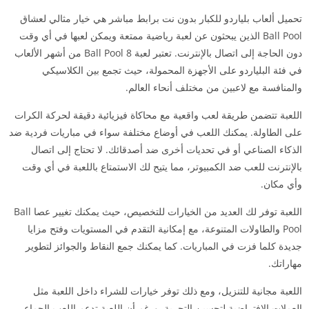
تحميل ألعاب بلياردو للكبار بدون نت برابط مباشر هي خيار مثالي لعشاق
Ball Pool الذين يبحثون عن لعبة رياضية ممتعة ويمكن لعبها في أي وقت
دون الحاجة إلى اتصال بالإنترنت. تعتبر لعبة 8 Ball Pool من أشهر الألعاب
في فئة البلياردو على الأجهزة المحمولة، حيث تجمع بين الكلاسيكي
والمنافسة مع لاعبين من مختلف أنحاء العالم.
اللعبة تتضمن طريقة لعب واقعية مع محاكاة فيزيائية دقيقة لحركة الكرات
على الطاولة. يمكنك اللعب في أوضاع مختلفة سواء في مباريات فردية ضد
الذكاء الصناعي أو في تحديات أخرى ضد أصدقائك. لا تحتاج إلى اتصال
بالإنترنت للعب ضد الكمبيوتر، مما يتيح لك الاستمتاع باللعبة في أي وقت
وأي مكان.
اللعبة توفر لك العديد من الخيارات للتخصيص، حيث يمكنك تغيير عصا Ball
Pool والطاولات المتنوعة، مع إمكانية التقدم في المستويات وفتح مزايا
جديدة كلما فزت في المباريات. كما يمكنك جمع النقاط والجوائز لتطوير
مهاراتك.
اللعبة مجانية للتنزيل، ومع ذلك توفر خيارات للشراء داخل اللعبة مثل
العملات الافتراضية لتحسين التجربة. ورغم أن اللعبة تدعم اللعب الجماعي