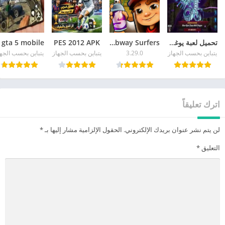
تحميل لعبة يوغي يو للاندرويد APK آخر إصدار 2026 مجاناً
Subway Surfers
PES 2012 APK
يتباين بحسب الجهاز
3.29.0
يتباين بحسب الجهاز
يتباين بحسب الجه
اترك تعليقاً
لن يتم نشر عنوان بريدك الإلكتروني.
الحقول الإلزامية مشار إليها بـ
*
التعليق
*