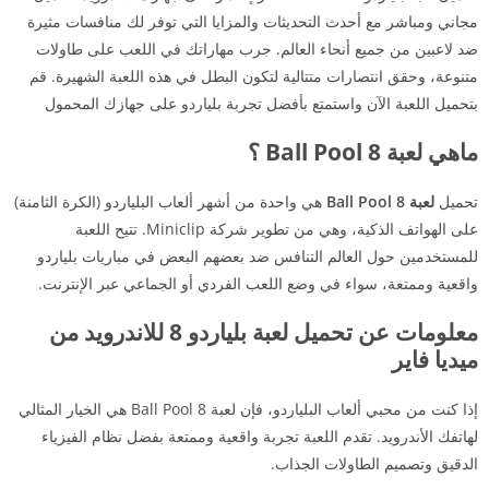
مجاني ومباشر مع أحدث التحديثات والمزايا التي توفر لك منافسات مثيرة
ضد لاعبين من جميع أنحاء العالم. جرب مهاراتك في اللعب على طاولات
متنوعة، وحقق انتصارات متتالية لتكون البطل في هذه اللعبة الشهيرة. قم
بتحميل اللعبة الآن واستمتع بأفضل تجربة بلياردو على جهازك المحمول
ماهي لعبة 8 Ball Pool ؟
تحميل
لعبة 8 Ball Pool
هي واحدة من أشهر ألعاب البلياردو (الكرة الثامنة)
على الهواتف الذكية، وهي من تطوير شركة Miniclip. تتيح اللعبة
للمستخدمين حول العالم التنافس ضد بعضهم البعض في مباريات بلياردو
واقعية وممتعة، سواء في وضع اللعب الفردي أو الجماعي عبر الإنترنت.
معلومات عن تحميل لعبة بلياردو 8 للاندرويد من
ميديا فاير
إذا كنت من محبي ألعاب البلياردو، فإن لعبة 8 Ball Pool هي الخيار المثالي
لهاتفك الأندرويد. تقدم اللعبة تجربة واقعية وممتعة بفضل نظام الفيزياء
الدقيق وتصميم الطاولات الجذاب.