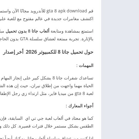
قم gta 8 apk download للأندرويد
اكتشف مغامرات جديدة في عالم مفتوح مع للعبة على هاتفك، حمل اللعبة بصيغة K
استمتع بمشاهدة ومتابعة
ألعاب جاتا 8 بدون تحميل
مبا
بالإثارة. تجربة ممتعة لعشاق سلسلة GTA بدون الحاجة لتنزيل.
حول تحميل جاتا 8 للكمبيوتر 2026 أخر إصدار
المهمات :
تساعدك شفرات جاتا 8 بشكل كبير على
الحياة مهما واجهت من إطلاق نيران، حيث إن هذه ال
لعبة gta 8 من ميديا فاير، مثل ارتداء زي رجل الإطفاء والتوجه إلى مناطق الحرائق لبدء إطفائها.
أجواء المعارك :
كما هو معتاد في ألعاب لعبة جي تي اي السابقة، فإن تج
الطقس بشكل مستمر خلال فترات قصيرة. كل ذلك وأ