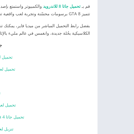
قم بـ
تحميل جاتا 8 للاندرويد
والكمبيوتر واستمتع بإصدا
تتميز GTA 8 برسومات محسّنة وتجربة لعب واقعية تحاكي عالم العصابات والمطاردات البوليسية.
الكلاسيكية بحُلة جديدة، وانغمس في عالم مليء بالإث
جم
تحميل لعبة gta sa apk
تحميل لعبة جر
ت
تحميل لعبة جاتا 3 gta 
تحميل جاتا 4 gta مهكرة 2026 للأندرويد APK مجاناً
تنزيل لعبة جاتا 10 A