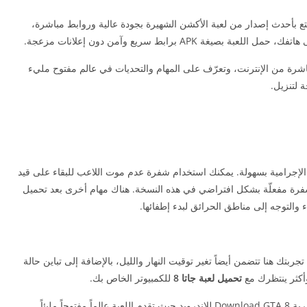
 مجانًا الآن واستمتع بأحدث إصدار من لعبة الأكشن الشهيرة بجودة عالية وروابط مباشرة،
AP برابط سريع وآمن دون إعلانات مزعجة.
شرة من الإنترنت، وتعرّف على المهام والتحديات في عالم مفتوح مليء
 إنجاز المهام الإجرامية بسهولة. يمكنك استخدام شفرة عدم موت اللاعب للبقاء على قيد
شفرة مفعلّة بشكل افتراضي في هذه النسخة. هناك مهام أخرى بعد تحميل
ربتك هنا تتضمن أيضاً تغير توقيت النهار والليل، بالإضافة إلى تباين حالة
كثر ينتظرك مع
تحميل لعبة جاتا 8
للكمبيوتر الخاص بك.
إذا كنت من عشاق سلسلة ألعاب جاتا، يمكنك أيضاً تجربة Download GTA 8 للاندرويد حيث تقدم اللعبة عالماً مفتوحاً مليئاً