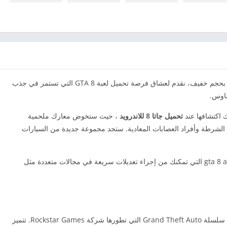
و للكمبيوتر من ميديا فاير بحجم خفيف، نقدم لعشاق فرصة تحميل لعبة 8 GTA التي تستمر في جذب
ماوس.
ك اكتشافها عند
تحميل جاتا 8 للاندرويد
، حيث ستخوض معارك ملحمية
شرطة وأفراد العصابات المعادية. ستجد مجموعة جديدة من السيارات
توفر لك هذه النسخة مجموعة واسعة من شفرات gta 8 apk التي تمكنك من إجراء تعديلات سريعة في مجالات متعددة مثل
تحميل لعبة 8 GTA واحدة من أشهر ألعاب الفيديو في سلسلة Grand Theft Auto التي تطورها شركة Rockstar Games. تتميز