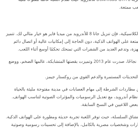
عب ممتعة.
إذا كنت من محبي ألعاب العالم المفتوح والمغامرات الكلاسيكية، فإن تنزيل جاتا 8 للأندرويد من ميديا فاير هو خيار مثالي لك. تتميز
تعة على الهواتف الذكية، دون الحاجة إلى إمكانيات عالية أو اتصال دائم
زة، وتدعم العديد من الشفرات التي تمنحك تحكمًا أوسع أثناء اللعب.
هي واحدة من أكثر ألعاب العالم المفتوح نجاحًا، صدرت عام 2013 وتميزت بقصتها المتشابكة، عالمها الضخم، ووضع
التحديثات المستمرة والدعم القوي من روكستار جيمز.
مطاردات الشرطة إلى مهام العصابات في مدينة مفتوحة مليئة بالحياة
نظام أندرويد، مع تعديل الرسوميات والمؤثرات الصوتية لتناسب الهواتف.
ض اللاعبين في النسخ السابقة.
هل الأمور لعشاق السلسلة، حيث توفر اللعبة تجربة حديثة ومطورة على الهواتف الذكية.
يارات وشخصيات مصرية بالكامل، بالإضافة إلى تحسينات رسومية وصوتية