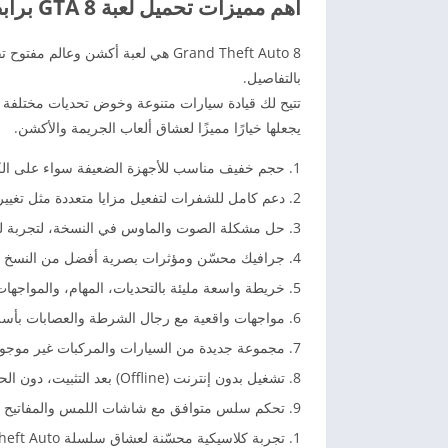
أهم مميزات تحميل لعبة GTA 8 برابط مباشر
Grand Theft Auto 8 هي لعبة أكشن وع
بالتفاصيل.
تتيح لك قيادة سيارات متنوعة وخوض تحديات مختلف
يجعلها خيارًا مميزًا لعشاق ألعاب الجريمة والأكشن.
حجم خفيف مناسب للأجهزة الضعيفة سواء على الكمبي
دعم كامل للشفرات لتفعيل مزايا متعددة مثل تغيي
حل مشكلة الصوت والماوس في النسخة، لتجربة ل
جرافيك محسّن ومؤثرات بصرية أفضل من النسخ ال
خريطة واسعة مليئة بالتحديات، المهام، والمواجهات
مواجهات واقعية مع رجال الشرطة والعصابات بأس
مجموعة جديدة من السيارات والمركبات غير موجود
تشغيل بدون إنترنت (Offline) بعد التثبيت، دون الحاجة لاتصال دائم.
تحكم سلس متوافق مع شاشات اللمس والمفاتيح عل
تجربة كلاسيكية محسّنة لعشاق سلسلة Grand Theft Auto القديمة.