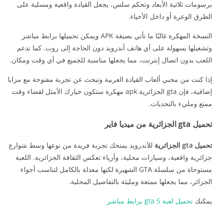
برسومات ثلاثية الأبعاد وتحكم سلس، يجعل القيادة واقعية ومسلية على
الطرق الوعرة أو داخل الأحياء.
النسخة المهكرة غالبًا ما تأتي بصيغة APK ويمكن تحميلها برابط مباشر
وتشغيلها بسهولة على أي هاتف أندرويد دون الحاجة إلى روت. كما تدعم
اللعب بدون اتصال إنترنت، مما يجعلها مناسبة للجميع في أي وقت ومكان.
إذا كنت من محبي ألعاب القيادة العربية وتبحث عن تجربة مفتوحة مع مزايا
إضافية، فإن gta الجزائرية apk مهكرة ستكون خيارك الأمثل لقضاء وقت
ممتع ومليء بالتحديات.
تحميل gta الجزائرية من ميديا فاير
تحميل gta الجزائرية
للأندرويد يمنحك تجربة فريدة من نوعها وسط شوارع
جزائرية واقعية، وسيارات محلية، وأزياء تعكس الثقافة الجزائرية. اللعبة
مستوحاة من سلسلة GTA الشهيرة لكنها معدلة بالكامل لتناسب أجواء
الجزائر، مما يجعلها ممتعة ومليئة بالتفاصيل المحلية.
يمكنك
تحميل لعبة gta 5 برابط مباشر