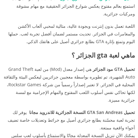
استمتع بعالم مفتوح يعكس شوارع الجزائر الحقيقية مع مهام مشوقة
ومركبات جزائرية.
اللعبة تعمل بدون إنترنت وبجودة عالية، مثالية لمحبي ألعاب الأكشن
والمغامرات في الجزائر. تحديث مستمر لضمان أفضل تجربة لعب. حملها
اليوم وتمتع بإثارة GTA بطابع جزائري أصيل على هاتفك الذكي.
ماهي لعبة gta الجزائر ؟
تحميل GTA مود الجزائر
هي إصدار معدل (Mod) من لعبة Grand Theft
Auto الشهيرة، تم تطويره بواسطة معجبين جزائريين ليعكس البيئة والثقافة
المحلية في الجزائر. لا تعتبر إصداراً رسمياً من شركة Rockstar Games،
لكنها تحاكي نفس أسلوب اللعب المفتوح والمهام الإجرامية مع لمسة
جزائرية مميزة.
تحميل GTA San Andreas النسخة الجزائرية للاندرويد مجانا
يوفر لك
تجربة لعبة محسّنة بطابع جزائري أصيل مع خرائط وتعديلات خاصة تضيف
أجواء واقعية ممتعة.
يمكنك الآن تنزيل النسخة المعدلة مجانًا والاستمتاع بأسلوب لعب سلس