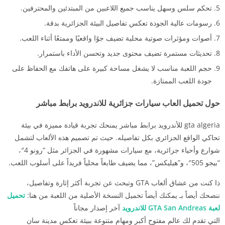
تحكم سلس وسهل يناسب جميع اللاعبين من المبتدئين والمحترفين.
رسومات عالية الجودة تعكس تفاصيل البيئة الجزائرية بدقة.
أصوات ومؤثرات صوتية محلية تضيف جوًا واقعيًا وممتعًا أثناء اللعب.
تحديثات مستمرة تضيف محتوى جديد وتحسن الأداء باستمرار.
حجم اللعبة مناسب لا يشغل مساحة كبيرة على هاتفك مع الحفاظ على
جودة اللعب الممتازة.
حول تحميل العاب سيارات جزائرية للاندرويد برابط مباشر
gta algeria للأندرويد برابط مباشر يمنحك تجربة قيادة مميزة في بيئة
تحاكي الواقع الجزائري بكل تفاصيله. حيث تم تصميم هذه الألعاب لتشمل
شوارع وأحياء جزائرية، مع سيارات مشهورة في الجزائر مثل “رونو 4″،
“بيجو 505″، و”هيليكس”، مما يضيف طابعاً محلياً فريداً على أسلوب اللعب.
ذا كنت من عشاق ألعاب GTA وتبحث عن تجربة أكثر إثارة وتفاصيل،
ننصحك أيضاً بـ يمكنك أيضاً تحميل النسخة الأصلية من اللعبة من هنا:
تحميل
لعبة GTA San Andreas للاندرويد
آخر إصدار مجاناً
التي تقدم لك عالم مفتوح أكبر ومهام متنوعة ببيئة تعكس مدينة سان