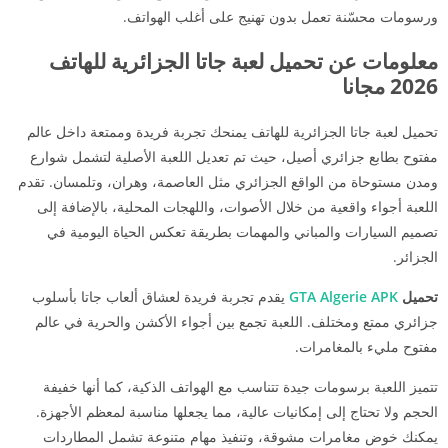
ورسومات محسّنة تعمل بدون تهنيج على أغلب الهواتف.
معلومات عن تحميل لعبة جاتا الجزائرية للهاتف
2026 مجانا
تحميل لعبة جاتا الجزائرية للهاتف يمنحك تجربة فريدة وممتعة داخل عالم
مفتوح بطابع جزائري أصيل، حيث تم تعديل اللعبة الأصلية لتشمل شوارع
ومدن مستوحاة من الواقع الجزائري مثل العاصمة، وهران، وتلمسان. تقدم
اللعبة أجواء واقعية من خلال الأصوات، واللهجات المحلية، بالإضافة إلى
تصميم السيارات والمباني والمهمات بطريقة تعكس الحياة اليومية في
الجزائر.
تحميل
GTA Algerie APK
يقدم تجربة فريدة لعشاق ألعاب جاتا بأسلوب
جزائري ممتع ومختلف. اللعبة تجمع بين أجواء الأكشن والحرية في عالم
مفتوح مليء بالمغامرات.
تتميز اللعبة برسومات جيدة تتناسب مع الهواتف الذكية، كما أنها خفيفة
الحجم ولا تحتاج إلى إمكانيات عالية، مما يجعلها مناسبة لمعظم الأجهزة.
يمكنك خوض مغامرات مشوقة، وتنفيذ مهام متنوعة تشمل المطاردات