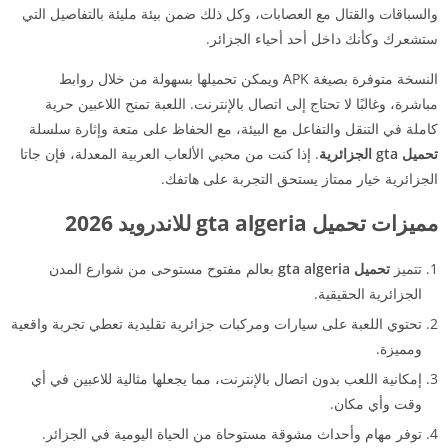
والسباقات والقتال مع العصابات، وكل ذلك ضمن بيئة مليئة بالتفاصيل التي
ستشعرك وكأنك داخل أحد أحياء الجزائر.
النسخة متوفرة بصيغة APK ويمكن تحميلها بسهولة من خلال روابط
مباشرة، وغالبًا لا تحتاج إلى اتصال بالإنترنت. اللعبة تمنح اللاعبين حرية
كاملة في التنقل والتفاعل مع البيئة، مع الحفاظ على متعة وإثارة سلسلة
تحميل gta الجزائرية
. إذا كنت من محبي الألعاب العربية المعدلة، فإن جاتا
الجزائرية خيار ممتاز يستحق التجربة على هاتفك.
مميزات تحميل gta algeria للاندرويد 2026
تتميز
تحميل gta algeria
بعالم مفتوح مستوحى من شوارع المدن
الجزائرية الحقيقية.
تحتوي اللعبة على سيارات ومركبات جزائرية تقليدية تعطي تجربة واقعية
ومميزة.
إمكانية اللعب بدون اتصال بالإنترنت، مما يجعلها مثالية للاعبين في أي
وقت وأي مكان.
توفر مهام وأحداث مشوقة مستوحاة من الحياة اليومية في الجزائر.