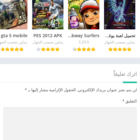
تحميل لعبة يوغي يو للاندرويد APK آخر إصدار 2026 مجاناً
Subway Surfers
PES 2012 APK
يتباين بحسب الجهاز
3.29.0
يتباين بحسب الجهاز
يتباين بحسب الجه
اترك تعليقاً
لن يتم نشر عنوان بريدك الإلكتروني.
الحقول الإلزامية مشار إليها بـ
*
التعليق
*