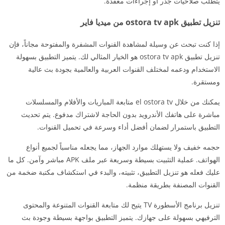
يتطلب صلاحيات جذر أو إجراءات معقدة.
تنزيل تطبيق ostora tv apk من ميديا فاير
إذا كنت تبحث عن وسيلة لمشاهدة القنوات المشفرة والمفتوحة مجاناً، فإن
تنزيل تطبيق ostora tv apk هو الخيار المثالي لك. يتميز التطبيق بسهولة
الاستخدام ودعمه لمختلف القنوات العربية والعالمية بجودة بث عالية
ومستقرة.
يمكنك من خلال el ostora tv متابعة المباريات والأفلام والمسلسلات
مباشرة على هاتفك الأندرويد بدون الحاجة لاشتراك مدفوع. يتم تحديث
التطبيق باستمرار لضمان أفضل أداء وسرعة في تحميل القنوات.
حجمه خفيف ولا يستهلك موارد الجهاز، مما يجعله مناسباً لجميع أنواع
الهواتف. عملية التثبيت بسيطة وسريعة عبر ملف APK مباشر وآمن. كل ما
عليك فعله هو تنزيل التطبيق، تثبيته، والبدء في استكشاف مكتبة ضخمة من
القنوات المصنفة بطريقة منظمة.
تنزيل برنامج الأسطورة TV يتيح لك متابعة القنوات المتنوعة والمحتوى
الترفيهي بسهولة على جهازك. يتميز التطبيق بواجهة بسيطة وجودة بث