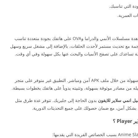
دة التي تناسبك.
ت العمرية.
تحميل Anime Slayer هو تطبيق أندرويد يتيح لك مشاهدة مسلسلات الأنمي والدراما وOVA على هاتفك بجودة متعددة تناسب
رجمة مع تحديث مستمر لأحدث الحلقات، بالإضافة إلى مشغل سريع وسهل
ظمة تساعدك على تصفح الأنميات والبحث عنها بكل سهولة وفي أي وقت.
يمكنك الآن تنزيل Anime Slayer apk للاندرويد بكل سهولة من خلال ملف APK آمن ومباشر. التطبيق غير متوفر على متجر
 من مصادر موثوقة بسهولة، وتثبيته يدوياً على هاتفك بخطوات بسيطة.
يل انمي سلاير للايفون
بدون الحاجة إلى جلبريك. تتوفر عدة طرق مثل
ق بشكل آمن، مع ضمان حصولك على جميع التحديثات الدورية.
P ؟