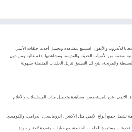
ميل انمي سلاير Anime Slayer آخر إصدار 2026 مجانا للأندرويد والآيفون. استمتع بمشاهدة وتحميل أحدث حلقات الأنمي
بة ضخمة من الأنميات الحديثة والقديمة، ومشاهدتها بدقة عالية ومن دون
البسيطة والمريحة، يتيح لك التطبيق تنزيل الحلقات المفضلة بسهولة
 مخصص لعشاق الأنمي، يتيح للمستخدمين مشاهدة وتحميل مئات المسلسلات والأفلام
مة تشمل جميع أنواع الأنمي مثل الأكشن، الرومانسي، الدرامي، والكوميدي.
 تحديثات مستمرة للحلقات الجديدة، مع خيارات متعددة لاختيار جودة