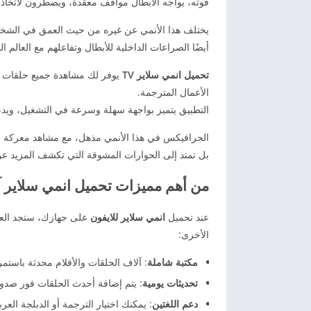
قوته، يواجه الأبطال مواقف معقدة، ويضطرون لاتخاذ
يختلف هذا الأنمي عن غيره من حيث العمق في الشخصي
أيضًا الصراعات الداخلية للأبطال وتفاعلهم مع العالم ا
تحميل انمي سلاير TV
يوفر لك مشاهدة جميع حلقات و
الأعمال المترجمة.
التطبيق يتميز بواجهة سهلة وسرعة في التشغيل، ويدع
الجرافيكس في هذا الأنمي مذهل، مع مشاهد معركة قوي
بل تمتد إلى الحوارات المشوقة التي تكشف المزيد عن
من أهم مميزات تحميل انمي سلاير آ
عند تحميل
انمي سلاير للايفون
على جهازك، ستجد العدي
الأخرى:
مكتبة شاملة
: آلاف الحلقات والأفلام محدثة باستمر
تحديثات يومية
: يتم إضافة أحدث الحلقات فور صدور
دعم اللغتين
: يمكنك اختيار الترجمة أو الدبلجة العرب