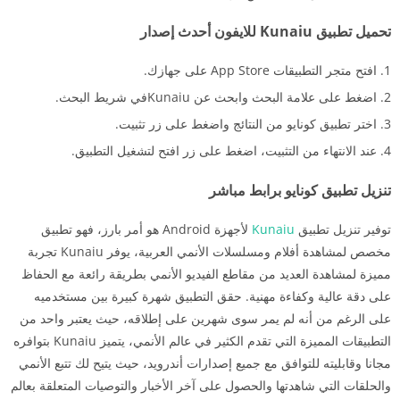
تحميل تطبيق Kunaiu للايفون أحدث إصدار
افتح متجر التطبيقات App Store على جهازك.
اضغط على علامة البحث وابحث عن Kunaiuفي شريط البحث.
اختر تطبيق كونايو من النتائج واضغط على زر تثبيت.
عند الانتهاء من التثبيت، اضغط على زر افتح لتشغيل التطبيق.
تنزيل تطبيق كونايو برابط مباشر
توفير تنزيل تطبيق
Kunaiu
لأجهزة Android هو أمر بارز، فهو تطبيق
مخصص لمشاهدة أفلام ومسلسلات الأنمي العربية، يوفر Kunaiu تجربة
مميزة لمشاهدة العديد من مقاطع الفيديو الأنمي بطريقة رائعة مع الحفاظ
على دقة عالية وكفاءة مهنية. حقق التطبيق شهرة كبيرة بين مستخدميه
على الرغم من أنه لم يمر سوى شهرين على إطلاقه، حيث يعتبر واحد من
التطبيقات المميزة التي تقدم الكثير في عالم الأنمي، يتميز Kunaiu بتوافره
مجانا وقابليته للتوافق مع جميع إصدارات أندرويد، حيث يتيح لك تتبع الأنمي
والحلقات التي شاهدتها والحصول على آخر الأخبار والتوصيات المتعلقة بعالم