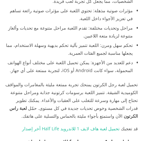
الشخصيات، مما يجعل كل تجربة لعب فريدة.
مؤثرات صوتية مذهلة: تحتوي اللعبة على مؤثرات صوتية رائعة تساهم
في تعزيز الأجواء داخل اللعبة.
مراحل وتحديات مختلفة: تقدم اللعبة مراحل متنوعة مع تحديات وألغاز
متنوعة لزيادة متعة اللاعبين.
تحكم سهل ومرن: اللعبة تتميز بآلية تحكم بديهية وسهلة الاستخدام، مما
يجعلها مناسبة لجميع الفئات العمرية.
دعم للعديد من الأجهزة: يمكن تحميل اللعبة على مختلف أنواع الهواتف
المحمولة، سواء كانت Android أو iOS، لتجربة ممتعة على أي جهاز.
تحميل لعبة رجل الكرتون يمنحك تجربة ممتعة مليئة بالمغامرات والمواقف
الكوميدية الشيقة. تتميز اللعبة برسومات كرتونية جذابة ومراحل متنوعة
تحتاج إلى مهارة وسرعة للتغلب على العقبات والأعداء. يمكنك تطوير
قدرات الشخصية وخوض تحديات جديدة في كل مستوى. حمّل
لعبة راس
الكرتون
الآن واستمتع بأجواء مليئة بالحماس والتسلية على هاتفك.
قد تعجبك
تحميل لعبة هاف لايف 1 للاندرويد Half Life أخر إصدار