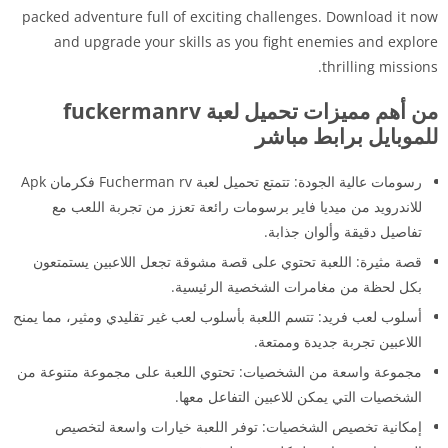
packed adventure full of exciting challenges. Download it now
and upgrade your skills as you fight enemies and explore
thrilling missions.
من أهم مميزات تحميل لعبة fuckermanrv
للموبايل برابط مباشر
رسومات عالية الجودة: تتمتع تحميل لعبة Fucherman rv فكرمان Apk
للاندرويد من ميديا فاير برسومات رائعة تعزز من تجربة اللعب مع
تفاصيل دقيقة وألوان جذابة.
قصة مثيرة: اللعبة تحتوي على قصة مشوقة تجعل اللاعبين يستمتعون
بكل لحظة من مغامرات الشخصية الرئيسية.
أسلوب لعب فريد: تتسم اللعبة بأسلوب لعب غير تقليدي ومثير، مما يمنح
اللاعبين تجربة جديدة وممتعة.
مجموعة واسعة من الشخصيات: تحتوي اللعبة على مجموعة متنوعة من
الشخصيات التي يمكن للاعبين التفاعل معها.
إمكانية تخصيص الشخصيات: توفر اللعبة خيارات واسعة لتخصيص