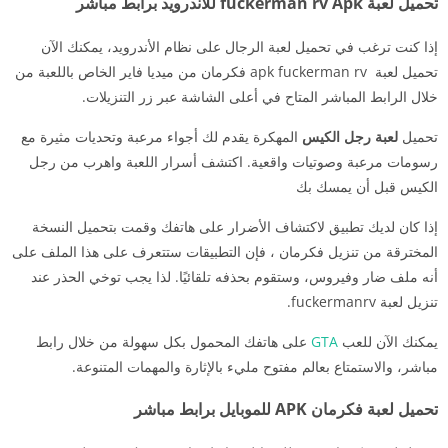
تحميل لعبة fuckerman rv Apk للاندرويد برابط مباشر
إذا كنت ترغب في تحميل لعبة الرجال على نظام الأندرويد، يمكنك الآن
تحميل لعبة apk fuckerman rv فكرمان من ميديا فاير الخاص باللعبة من
خلال الرابط المباشر المتاح في أعلى الشاشة عبر زر التنزيلات.
تحميل
لعبة رجل الكيس
المهكرة يقدم لك أجواء مرعبة وتحديات مثيرة مع
رسومات مرعبة وصوتيات واقعية. اكتشف أسرار اللعبة واهرب من رجل
الكيس قبل أن يمسك بك
إذا كان لديك تطبيق لاكتشاف الأضرار على هاتفك وقمت بتحميل النسخة
المخترقة من تنزيل فكرمان ، فإن التطبيقات ستتعرف على هذا الملف على
أنه ملف ضار وفيروس، وستقوم بحذفه تلقائيًا. لذا يجب توخي الحذر عند
تنزيل لعبة fuckermanrv.
يمكنك الآن للعب
GTA
على هاتفك المحمول بكل سهولة من خلال رابط
مباشر، والاستمتاع بعالم مفتوح مليء بالإثارة والمهمات المتنوعة.
تحميل لعبة فكرمان APK للموبايل برابط مباشر