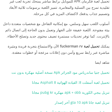
تحميل لعبة فكرمان APK للموبايل برابط مباشر يمنحك تجربة لعب غير
تقليدية تمزج بين التسلية والمغامرة. تتميز اللعبة برسومات ثلاثية الأبعاد
وتصميم جذاب يدفعك لاكتشاف المزيد في كل مرحلة.
أسلوب اللعب سهل وسلس، مع إمكانية التفاعل مع شخصيات متعددة داخل
بيئة مفتوحة. اللعبة خفيفة على الجهاز وتعمل بدون الحاجة إلى اتصال دائم
بالإنترنت. كما توفر تحديثات مستمرة تضيف محتوى جديد وتصلح الأخطاء.
يمكنك
تحميل لعبة fuckerman rv
الآن والاستمتاع بتجربة فريدة ومثيرة
مباشرة عبر رابط سريع وآمن دون إعلانات مزعجة أو خطوات معقدة.
شاهد ايضا
تحميل جتيا ساندرياس مود الجزائر Apk نسخة أصلية مهكرة بدون نت
تحميل لعبة أسفلت 8: القيادة الهوائية Asphalt 8 مجانا
تنزيل ببجي الكورية apk + obb مهكرة pubg kr مجانا
تنزيل لعبة جاتا gta 10 apk أخر إصدار