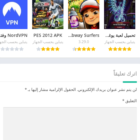
تحميل لعبة يوغي يو للاندرويد APK آخر إصدار 2026 مجاناً
Subway Surfers
PES 2012 APK
ordVPN
يتباين بحسب الجهاز
3.29.0
يتباين بحسب الجهاز
يتباين بحسب الجه
اترك تعليقاً
لن يتم نشر عنوان بريدك الإلكتروني.
الحقول الإلزامية مشار إليها بـ
*
التعليق
*