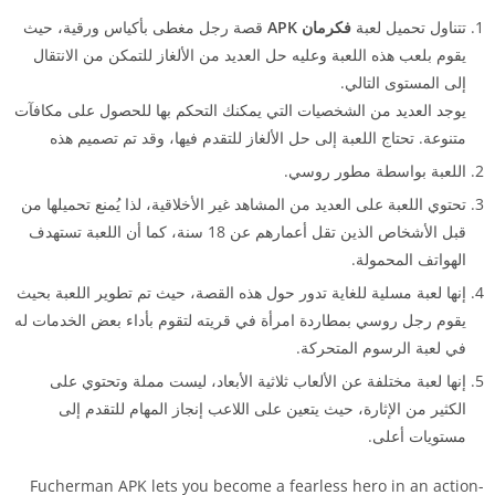
تتناول تحميل لعبة
فكرمان APK
قصة رجل مغطى بأكياس ورقية، حيث
يقوم بلعب هذه اللعبة وعليه حل العديد من الألغاز للتمكن من الانتقال
إلى المستوى التالي.
يوجد العديد من الشخصيات التي يمكنك التحكم بها للحصول على مكافآت
متنوعة. تحتاج اللعبة إلى حل الألغاز للتقدم فيها، وقد تم تصميم هذه
اللعبة بواسطة مطور روسي.
تحتوي اللعبة على العديد من المشاهد غير الأخلاقية، لذا يُمنع تحميلها من
قبل الأشخاص الذين تقل أعمارهم عن 18 سنة، كما أن اللعبة تستهدف
الهواتف المحمولة.
إنها لعبة مسلية للغاية تدور حول هذه القصة، حيث تم تطوير اللعبة بحيث
يقوم رجل روسي بمطاردة امرأة في قريته لتقوم بأداء بعض الخدمات له
في لعبة الرسوم المتحركة.
إنها لعبة مختلفة عن الألعاب ثلاثية الأبعاد، ليست مملة وتحتوي على
الكثير من الإثارة، حيث يتعين على اللاعب إنجاز المهام للتقدم إلى
مستويات أعلى.
Fucherman APK lets you become a fearless hero in an action-