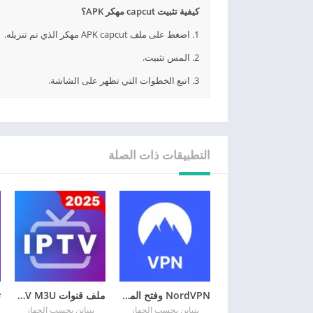
كيفية تثبيت capcut مهكر APK؟
1. اضغط على ملف APK capcut مهكر الذي تم تنزيله.
2. المس تثبيت.
3. اتبع الخطوات التي تظهر على الشاشة.
التطبيقات ذات الصلة
NordVPN وفتح المواقع المحجوبة
ملف قنوات IPTV M3U ونايل سات
يتباين بحسب الجهاز
يتباين بحسب الجهاز