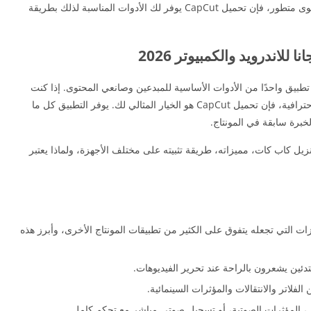
سواء كنت ترغب في تعديل فيديو بسيط أو إنشاء محتوى متطور، فإن تحميل CapCut يوفر لك الأدوات المناسبة لذلك بطريقة
لاندرويد والكمبيوتر 2026
تطبيق واحدًا من الأدوات الأساسية للمبدعين وصانعي المحتوى. إذا كنت
تبحث عن طريقة سهلة وسريعة لتحرير الفيديوهات باحترافية، فإن تحميل CapCut هو الخيار المثالي لك. يوفر التطبيق كل ما
خبرة سابقة في المونتاج.
يل كاب كات، مميزاته، طريقة تثبيته على مختلف الأجهزة، ولماذا يعتبر
التي تجعله يتفوق على الكثير من تطبيقات المونتاج الأخرى، وأبرز هذه
ين يشعرون بالراحة عند تحرير الفيديوهات.
فلاتر والانتقالات والمؤثرات السينمائية.
، المؤثرات الصوتية، أو تسجيل صوتي مباشر مع تحكم كامل.