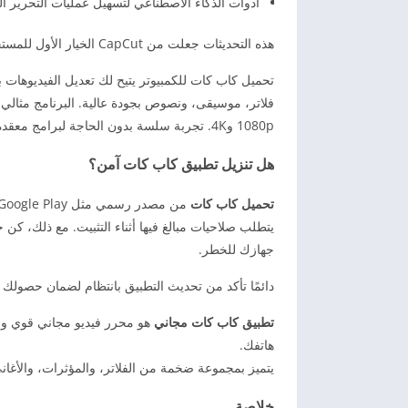
أدوات الذكاء الاصطناعي لتسهيل عمليات التحرير الت
هذه التحديثات جعلت من CapCut الخيار الأول للمستخدمين الذين يبحثون عن تطبيق مجاني وقوي في نفس الوقت.
تحميل كاب كات للكمبيوتر يتيح لك تعديل الفيديوهات 
فلاتر، موسيقى، ونصوص بجودة عالية. البرنامج مثالي 
1080p و4K. تجربة سلسة بدون الحاجة لبرامج معقدة أو مهارات احترافية.
هل تنزيل تطبيق كاب كات آمن؟
تحميل كاب كات
يتطلب صلاحيات مبالغ فيها أثناء التثبيت. مع ذلك، ك
جهازك للخطر.
دائمًا تأكد من تحديث التطبيق بانتظام لضمان حصولك ع
تطبيق كاب كات مجاني
هو محرر فيديو مجاني قوي وسه
هاتفك.
يتميز بمجموعة ضخمة من الفلاتر، والمؤثرات، والأغاني
خلاصة