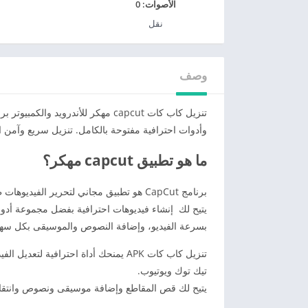
الأصوات:
0
نقل
وصف
تنزيل كاب كات capcut مهكر للأندروي
وأدوات احترافية مفتوحة بالكامل. تنزيل سريع وآمن ال
ما هو تطبيق capcut مهكر؟
يتيح لك إنشاء فيديوهات احترافية بفضل مجموعة أدواته 
بسرعة الفيديو، وإضافة النصوص والموسيقى بكل سهو
تنزيل كاب كات APK يمنحك أداة احترافي
تيك توك ويوتيوب.
يتيح لك قص المقاطع وإضافة موسيقى ونصوص وانتقا