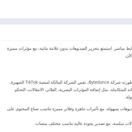
د والكمبيوتر برابط مباشر. استمتع بتحرير الفيديوهات بدون علامة مائية، مع مؤثرات مميزة
آن.
برنامج CapCut هو تطبيق مجاني لتحرير الفيديوهات طورته شركة Bytedance، نفس الشركة المالكة لمنصة TikTok الشهيرة.
المتكاملة، مثل إضافة المؤثرات البصرية، الفلاتر، الانتقالات، التحكم
لة.
ة لتعديل الفيديوهات بسهولة، مع تأثيرات جاهزة وفلاتر مميزة تناسب صناع المحتوى على
لات سلسة، مع تصدير بجودة عالية تناسب مختلف منصات