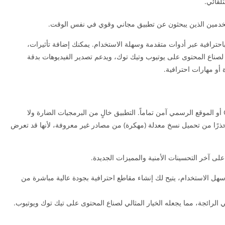
لقائي.
باحترافية عبر أدوات متقدمة وسهلة الاستخدام. يمكنك إضافة تأثيرات،
لصناع المحتوى على يوتيوب وتيك توك، ويدعم تصدير الفيديوهات بدقة
من مصدر رسمي مثل Google Play أو الموقع الرسمي آمن تماماً. التطبيق خالٍ من البرمجيات الضارة ولا
ن حذرًا من تحميل نسخ معدلة (مهكرة) من مصادر غير معروفة، لأنها قد تعرض
لى آخر التحسينات الأمنية والمميزات الجديدة.
ل الاستخدام، يتيح لك إنشاء مقاطع احترافية بجودة عالية مباشرة من
 الرائجة، مما يجعله الخيار المثالي لصناع المحتوى على تيك توك ويوتيوب.