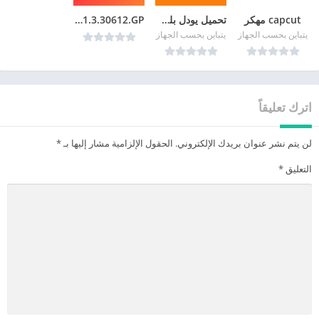
capcut مهكر
تحميل يودل بلس Jodel Plus للايفون بدون جلبريك
KineMaster GP MOD APK v7.1.3.30612.GP
يتباين بحسب الجهاز
يتباين بحسب الجهاز
اترك تعليقاً
لن يتم نشر عنوان بريدك الإلكتروني.
الحقول الإلزامية مشار إليها بـ
*
التعليق
*