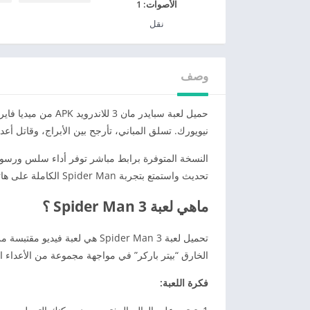
الأصوات:
1
نقل
وصف
نيويورك. تسلق المباني، تأرجح بين الأبراج، وقاتل أع
النسخة المتوفرة برابط مباشر توفر أداء سلس ورسوما
تحديث واستمتع بتجربة Spider Man الكاملة على هاتفك الأندرويد بسهولة وسرعة.
ماهي لعبة Spider Man 3 ؟
الخارق “بيتر باركر” في مواجهة مجموعة من الأعداء الخطرين، مثل Sandman و 
فكرة اللعبة: