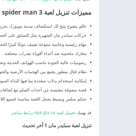
مميزات تنزيل لعبة the amazing spider man 3 من ميديا فاير
عالم مفتوح يتيح لك استكشاف مدينة نيويورك بحرية
حركات سبايدر مان الشهيرة مثل التسلق على الجدرا
مهام رئيسية وجانبية متنوعة تضيف تنوعًا كبيرًا للتج
معارك ملحمية ضد أعداء أقوياء بقدرات مختلفة.
رسوميات عالية الجودة تناسب الهواتف الحديثة وتع
نظام قتال متطور يجمع بين الهجمات الأرضية والجوي
إمكانية استخدام بدلات متعددة بما فيها البدلة السو
قصة مشوقة مقتبسة من أحداث الفيلم مع إضافات
تحكم سلس وبسيط يجعل اللعبة مناسبة لجميع اللاع
قد يهمك
تحميل لعبة Apk gta sa برابط مباشر
تنزيل لعبة سبايدر مان 1 أخر تحديث