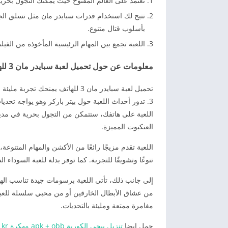
تعتمد على العالم المفتوح حيث يمكنك التجول بحري
تتيح لك استخدام قدرات سبايدر مان مثل تسلق الجد
بأسلوب قتال متنوع.
اللعبة تجمع بين المهام الرئيسية المأخوذة من الفي
معلومات عن حول تحميل لعبة سبايدر مان 3 للهاتف برابط مباشر
3. تدور أحداث اللعبة حول بيتر باركر وهو يواجه تحدي
اللعبة على هاتفك، ستتمكن من التجول بحرية في مدينة 
العنكبوت المميزة.
اللعبة تقدم مزيجًا رائعًا من الأكشن والمهام المتنوع
تنوعًا وتشويقًا للتجربة. كما توفر بدلة للعبة السوداء 
إلى جانب ذلك، تأتي اللعبة برسومات جيدة تناسب اله
مغامرة ممتعة ومليئة بالتحديات.
حمل ايضا
تنزيل ببجي الكورية apk + obb مهكرة pubg kr مجانا