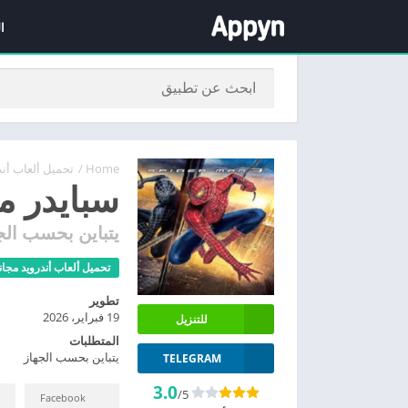
ا
Home
/
تحميل ألعاب أند
سبايدر مان 3 للاندر
يتباين بحسب الج
تحميل ألعاب أندرويد مجانا
تطوير
19 فبراير، 2026
للتنزيل
المتطلبات
يتباين بحسب الجهاز
TELEGRAM
3.0
/5
Facebook