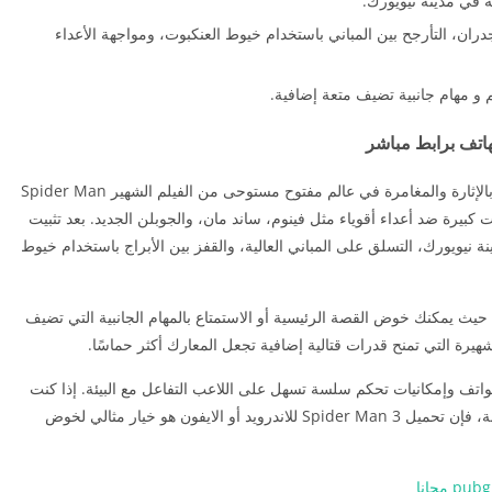
ة في مدينة نيويورك.
ران، التأرجح بين المباني باستخدام خيوط العنكبوت، ومواجهة الأعداء
لم و مهام جانبية تضيف متعة إضافية.
تحميل لعبة سبايدر مان 3 للهاتف يمنحك تجربة مليئة بالإثارة والمغامرة في عالم مفتوح مستوحى من الفيلم الشهير Spider Man
ات كبيرة ضد أعداء أقوياء مثل فينوم، ساند مان، والجوبلن الجديد. بعد تثبيت
نيويورك، التسلق على المباني العالية، والقفز بين الأبراج باستخدام خيوط
ة، حيث يمكنك خوض القصة الرئيسية أو الاستمتاع بالمهام الجانبية التي تضيف
الشهيرة التي تمنح قدرات قتالية إضافية تجعل المعارك أكثر حماسًا.
واتف وإمكانيات تحكم سلسة تسهل على اللاعب التفاعل مع البيئة. إذا كنت
من عشاق الأبطال الخارقين أو من محبي سلسلة للعبة، فإن تحميل Spider Man 3 للاندرويد أو الايفون هو خيار مثالي لخوض