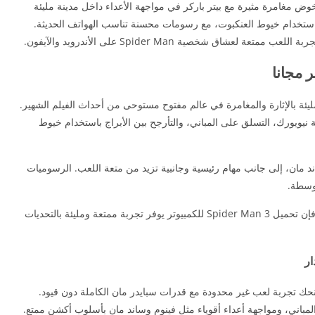
للجوال يتيح لك خوض مغامرة مثيرة مع بيتر باركر في مواجهة الأعداء داخل مدينة مليئة
 باستخدام خيوط العنكبوت، مع رسومات محسنة تناسب الهواتف الحديثة.
شاق شخصية Spider Man على الأندرويد والآيفون.
وتر يمنحك تجربة مليئة بالإثارة والمغامرة في عالم مفتوح مستوحى من أحداث الفيلم الشهير.
نيويورك، التسلق على المباني، والتأرجح بين الأبراج باستخدام خيوط
ند مان، إلى جانب مهام رئيسية وجانبية تزيد من متعة اللعب. الرسوميات
توسطة.
إذا كنت من محبي ألعاب الأكشن والأبطال الخارقين، فإن تحميل Spider Man 3 للكمبيوتر يوفر تجربة ممتعة ومليئة بالتحديات
ان 3 مهكرة 2026 آخر إصدار يمنحك تجربة لعب غير محدودة مع قدرات سبايدر مان الكاملة دون قيود.
المباني، ومواجهة أعداء أقوياء مثل فينوم وساند مان بأسلوب أكشن ممتع.