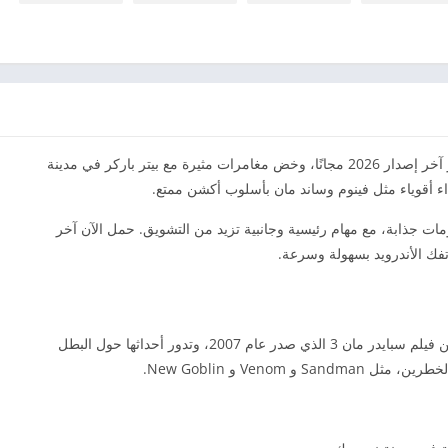
حميل لعبة سبايدر مان 3 للاندرويد APK من ميديا فاير آخر إصدار 2026 مجانًا، وخض مغامرات مثيرة مع بيتر باركر في مدينة
داء أقوياء مثل فينوم وساند مان بأسلوب أكشن ممتع.
ت جذابة، مع مهام رئيسية وجانبية تزيد من التشويق. حمل الآن آخر
تحميل لعبة Spider Man 3 هي لعبة فيديو مقتبسة من فيلم سبايدر مان 3 الذي صدر عام 2007، وتدور أحداثها حول البطل
Venom و New Goblin.