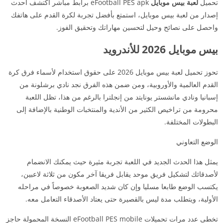
تحميل
لعبة بيس موبايل
eFootball PES apk برابط مباشر اكتشف أحدث
إصدار من لعبة بيس موبايل، استمتع بأفضل تجربة لكرة القدم على هاتفك
واحصل على نصائح وحيل لتحسين مهاراتك وتحقيق الفوز.
بيس موبايل 2026 للأندرويد
تحوز تحميل لعبة بيس موبايل 2026 على حقوق استخدام لأسماء فرق كرة
القدم العالمية والأوروبية، ومن ضمن هذه الفرق نجد نادي برشلونة من
إسبانيا ونادي مانشستر يونايتد من إنجلترا بالرغم من هذا، تظل اللعبة
محرومة من تراخيص الكثير من الأندية والمنتخبات الوطنية بالإضافة إلى
البطولات المختلفة.
الوضع التعاوني
يمثل هذا الحدث الجديد في اللعبة تجربة مثيرة حيث يمكنك الانضمام
لأصدقائك لتشكيل فريق موحد يقابل فريقا آخر مكون من ثلاثة لاعبين،
يكتسب الوضع طابعا مسليا وإن كان شديد الصعوبة خصوصاً في مراحله
الأولية، ويتطلب مدة ليس بالقصيرة حتى يعتاد الأصدقاء التعامل معه.
تخطى عدد مرات تحميلات eFootball PES mobile النسخة المحمولة حاجز