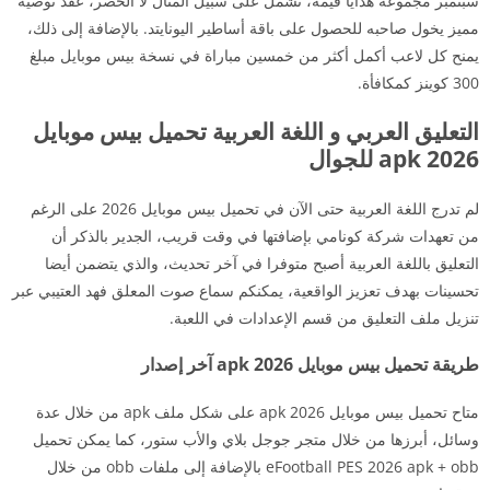
سبتمبر مجموعة هدايا قيمة، تشمل على سبيل المثال لا الحصر، عقد توصية
مميز يخول صاحبه للحصول على باقة أساطير اليونايتد. بالإضافة إلى ذلك،
يمنح كل لاعب أكمل أكثر من خمسين مباراة في نسخة بيس موبايل مبلغ
300 كوينز كمكافأة.
التعليق العربي و اللغة العربية تحميل بيس موبايل
2026 apk للجوال
لم تدرج اللغة العربية حتى الآن في تحميل بيس موبايل 2026 على الرغم
من تعهدات شركة كونامي بإضافتها في وقت قريب، الجدير بالذكر أن
التعليق باللغة العربية أصبح متوفرا في آخر تحديث، والذي يتضمن أيضا
تحسينات بهدف تعزيز الواقعية، يمكنكم سماع صوت المعلق فهد العتيبي عبر
تنزيل ملف التعليق من قسم الإعدادات في اللعبة.
طريقة تحميل بيس موبايل 2026 apk آخر إصدار
متاح تحميل بيس موبايل 2026 apk على شكل ملف apk من خلال عدة
وسائل، أبرزها من خلال متجر جوجل بلاي والأب ستور، كما يمكن تحميل
eFootball PES 2026 apk + obb بالإضافة إلى ملفات obb من خلال