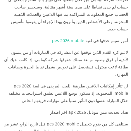
حساب لم يبدي نشاطا على مدى ستة أشهر متتالية، وسيخسر صاحب
الحساب جميع المعلومات المتراكمة بما فيها اللاعبين والعملات الذهبية
المخزنة. وعلى الأشخاص الذين يتأثرون بهذا الإجراء أن يقوموا بتأسيس
حساب جديد.
أمور سيتم حذفها في لعبة
pes 2026 mobile
لاعبو كرة القدم الذين توقفوا عن المشاركة في المباريات أو من ينتمون
لأندية أو فرق وطنية لم تعد تمتلك حقوقها شركة كونامي. إذا كانت لديك أي
بطاقة لاعب معتزل، فستحصل على تعويض يشمل نقاط الخبرة وبطاقات
المهارة.
لن تتأثر إمكانيات اللاعبين بطريقة اللعب الفريقي في لعبة pes 2026
mobile المحمولة، إذ سيكون بوسع اللاعبين تطبيق استراتيجيات مختلفة
خلال المباراة نفسها دون التأثير سلباً على مهارات فريقهم الخاص.
هدايا تحديث بيس موبايل 2026 apk اخر اصدار
سيتلقى كل من يقوم بتحميل pes 2026 mobile قبل تاريخ الرابع عشر من