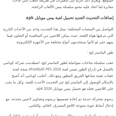
المتوقع، ويعزى ذلك جزئياً إلى التغيرات في طريقة اللعب التي جاءت
مغايرة لما اعتاد عليه محبو سلسلة بيس الألعاب الرائجة.
إضافات التحديث الجديد تحميل لعبة بيس موبايل apk
التواصل بين المنصات المختلفة: يمثل هذا التحديث واحد من الأحداث البارزة
التي يترقبها هواة اللعبة، حيث يمكن اللاعبين من المنافسة أو التعاون فيما
بينهم حتى لو كانوا يستخدمون أنواع مختلفة من الأجهزة الإلكترونية.
طور الماستر ليج :
عقب سلسلة نجاحات متواصلة لطور الماستر ليج، اصطدمت شركة كونامي
بالفشل في إدراج الطور ضمن لعبة eFootball PES 2026 نتيجة لعدة
عقبات تقنية صادفها الفريق المطور ومع ذلك، أعلنت كونامي أنه أصبح
بالإمكان الوصول إلى الماستر ليج عبر التحديث الأحدث للعبة، وكل ما يجب
على اللاعبين فعله هو تحميل بيس موبايل 2026 apk.
رسوم متحركة حديثة تم إعادة تصميمها برسوم وتصاوير لاعبين محدثة، مع
إدخال أنماط جوية متنوعة كالجو المشرق، الغائم، والثلجي.
صرحت شركة كونامي من خلال منصتها على تويتر بأنها ستقوم بإغلاق أي