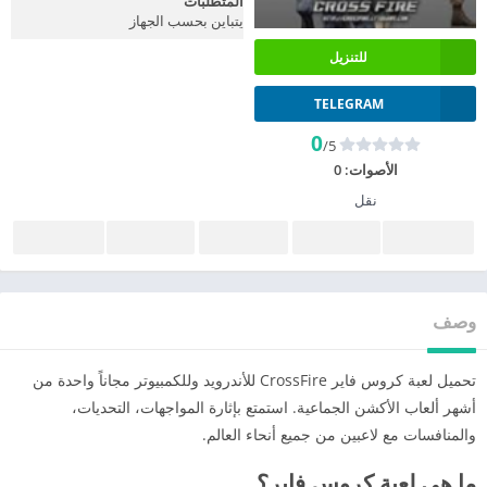
المتطلبات
يتباين بحسب الجهاز
للتنزيل
TELEGRAM
0
/5
الأصوات:
0
نقل
وصف
تحميل لعبة كروس فاير CrossFire للأندرويد وللكمبيوتر مجاناً واحدة من
أشهر ألعاب الأكشن الجماعية. استمتع بإثارة المواجهات، التحديات،
والمنافسات مع لاعبين من جميع أنحاء العالم.
ما هي لعبة كروس فاير؟