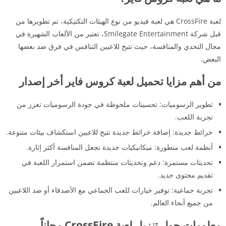
لعبة CrossFire هي لعبة فيديو من نوع الهيئات التكتيكية، تم تطويرها من
قبل شركة Smilegate Entertainment، تعتبر من الألعاب الشهيرة في
مجال التحدي والمنافسة، حيث تتيح للاعبين التنافس في فرق ضد بعضها
البعض.
من أهم مزايا تحميل لعبة كروس فاير أخر إصدار
تطوير الرسوميات: تحسينات ملحوظة في جودة الرسوميات تعزز من
تجربة اللعب.
خرائط جديدة: إضافة خرائط جديدة تتيح للاعبين استكشاف بيئات متنوعة.
أنظمة لعب متطورة: ميكانيكيات جديدة تجعل المنافسة أكثر إثارة.
تحديثات مستمرة: دعم وتحديثات منتظمة تضمن استمرار اللعبة في
تقديم محتوى جديد.
تجربة جماعية: توفير خيارات للعب الجماعي مع الأصدقاء أو ضد اللاعبين
من جميع أنحاء العالم.
معلومات حول تنزيل لعبة CrossFire مجاناً