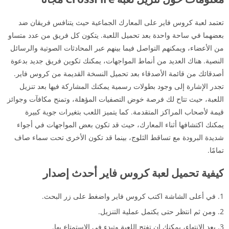
تعتمد لعبة كروس فاير على المعارك الجماعية حيث يتنافس فريقان ضد
بعضهما في ساحة واحدة بعد تحميل اللعبة. يتكون كل فريق من عدد متساو
من الأعضاء، ويمكنهم التواصل فيما بينهم عبر المحادثات الصوتية والرسائل
النصية. هناك العديد من أنماط المواجهات، يمكنك تكوين فريق جديد بدعوة
أصدقائك من قائمة الأصدقاء بعد تحميل النسخة القديمة من كروس فاير.
تجدر الإشارة إلى وجود بطولات رسمية يمكنك المشاركة فيها بعد تنزيل
اللعبة، حيث تتاح لك فرصة خوض التصفيات المؤهلة، وتمنح مكافآت وجوائز
قيمة لأصحاب المراكز المتقدمة. كما يتميز اللعب بتغيرات جوية كبيرة
يمكنك اكتشافها أثناء المعارك، حيث قد تكون بعض المواجهات في أجواء
شديدة البرودة مع تساقط الثلوج، بينما قد تكون الأخرى تحت سماء صاف
تمامًا.
كيفية تحميل لعبة كروس فاير أحدث إصدار
في أعلى الشاشة اكتب كروس فاير واضغط على زر البحث.
ومن ثم انتظر حتى يكتمل عملية التنزيل.
بعد الانتهاء، يمكنك ان تفتح اللعبة وتبدء في الاستمتاع بها.