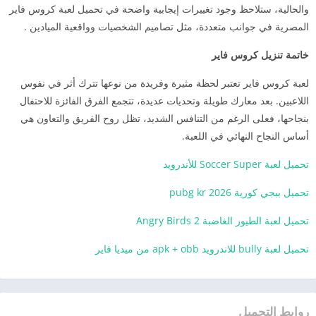
والحالية، ستلاحظ وجود تغييرات إيجابية واضحة في تحميل لعبة كروس فاير
المصرية في جوانب متعددة، مثل تصاميم الشخصيات وواقعية الميادين .
خاتمة تنزيل كروس فاير
لعبة كروس فاير تعتبر لحظة مثيرة وفريدة من نوعها تترك أثر في نفوس
اللاعبين. بعد معارك طويلة وتحديات عديدة، تتجمع الفرق الفائزة للاحتفال
بنجاحها، فعلى الرغم من التنافس الشديد، تظل روح الفريق والتعاون هي
أساس النجاح النهائي في اللعبة.
تحميل لعبة Soccer Super للأندرويد
تحميل ببجي كورية pubg kr 2026
تحميل لعبة الطيور الغاضبة Angry Birds 2
تحميل لعبة bully للاندرويد apk + obb من ميديا فاير
روابط التحميل