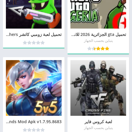
تحميل gta الجزائرية 2026 للاندرويد بدون نت أخر تحديث
تحميل لعبة زومبي كاتشر Zombie Catchers أخر إصدار
يتباين بحسب الجهاز
لعبة كروس فاير
Mobile Legends Mod Apk v1.7.95.8683
يتباين بحسب الجهاز