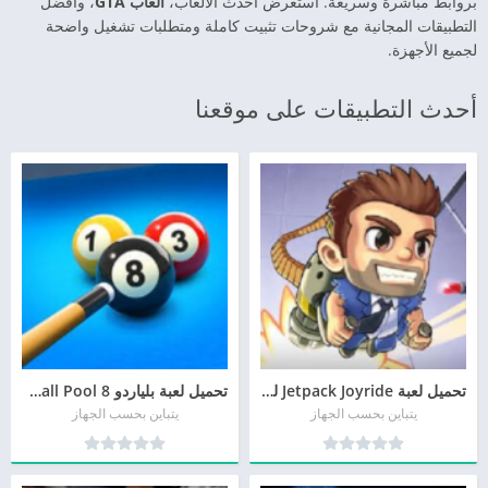
بروابط مباشرة وسريعة. استعرض أحدث الألعاب،
ألعاب GTA
، وأفضل
التطبيقات المجانية مع شروحات تثبيت كاملة ومتطلبات تشغيل واضحة
لجميع الأجهزة.
أحدث التطبيقات على موقعنا
تحميل لعبة Jetpack Joyride للأندرويد APK مجاناً
تحميل لعبة بلياردو 8 Ball Pool أخر إصدار
يتباين بحسب الجهاز
يتباين بحسب الجهاز