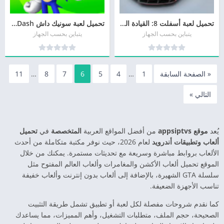
تحميل لعبة أسفلت 8: القيادة الهوائية Asphalt 8 مجانا
تحميل لعبة سونيك داش Sonic Dash أحدث إصدار
يتباين بحسب الجهاز
يتباين بحسب الجهاز
« الصفحة السابقة
1
…
4
5
6
7
8
…
11
التالي »
يُعد
موقع appsiptvs
من أفضل المواقع العربية
المتخصصة
في
تحميل
ألعاب وتطبيقات أندرويد
لعام 2026، حيث نوفر مكتبة متكاملة من أحدث
الألعاب بروابط مباشرة وسريعة مع تحديثات مستمرة. يمكنك من خلال
الموقع تحميل ألعاب الأكشن والمغامرات وألعاب العالم المفتوح مثل
سلسلة GTA الشهيرة، بالإضافة إلى ألعاب بدون إنترنت وألعاب خفيفة
تناسب الأجهزة الضعيفة.
كما نقدم شروحات مفصلة لكل لعبة أو تطبيق تشمل طريقة التثبيت
الصحيحة، حجم الملف، متطلبات التشغيل، وأهم المميزات، مما يساعدك